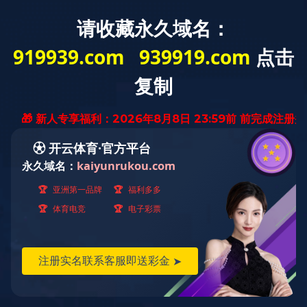
首页
开云集团有限公司官网
开云集团有限公司官网公司
>
开云集团有限公司官网
>
开云集团有限
北京开云集团有限公司官网
器：你敢不敢用？
开云集团有限公司官网
- 2023 - 12 - 01 北京开云集团有限公
随着科技的不断发展，开云集团有限公司官网公司层出不穷，
司脱颖而出，成为了行业的佼佼者。他们的秘密武器究竟是什么