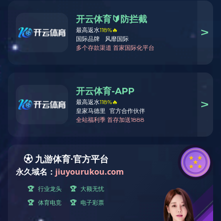
些开云集团有限公司官网外包的成功案例和失败教训。
成功案例：
1.某大型电商公司
这家电商公司在快速发展过程中，面临技术团队无法满足业务
该公司决定将部分开云集团有限公司官网项目外包给一家专业的
专注于核心业务，同时降低了开发成本。外包团队在规定的时间
了预期水平。这个成功案例表明，选择合适的外包合作伙伴可以
2.某金融科技公司
这家金融科技公司在开发一款复杂的新产品时，遇到了技术难