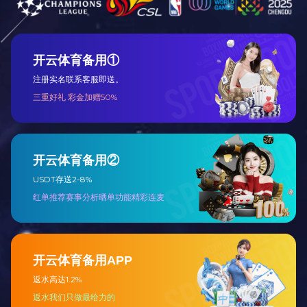
失败教训：
1.某创业公司
这家创业公司决定将开云集团有限公司官网项目外包给一家小
包的充分了解和对供应商的充分评估，这个项目最终失败了。主
付项目，并且质量不符合要求；在项目过程中，缺乏沟通导致信
进展情况。这个失败教训表明，选择合适的供应商并进行充分评
2.某大型银行
这家银行将一个重要的开云集团有限公司官网项目外包给了一
和外包公司之间的文化差异和沟通障碍，这个项目最终失败了。