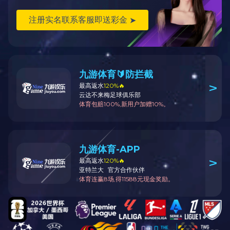
提供项目进展更新，并在整个开发过程中保持透明和及时的沟通
最重要的是，我们以客户的成功为导向。我们的目标是帮助您
是需要定制开发一款创新的移动应用，还是构建一个强大的电子