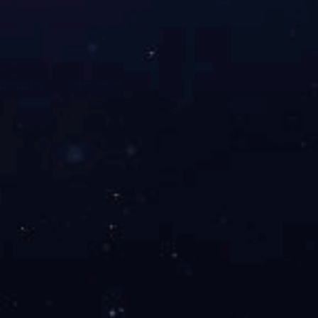
锐智互动/锐智开高软件
Ruizhi Interactive Network Technology Co. Ltd.
服务热线（国外用户请加0086）：
400-1050-360
7×2
项目经理：QQ：84083083
电话/微信：152
项目经理：QQ：18818131
电话/微信：135
电子邮箱：PMO@irzhd.com
网站地图：
xml
html