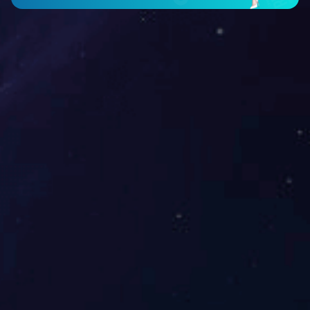
2025年12月北京医疗开云集团有限公司官网公司综
北京
合实力分析
择：
Tag:
北京医疗开云集团有限公司官网公司
Tag:
提
首页
软件定制
APP开
开云集团有限公司官网
关于