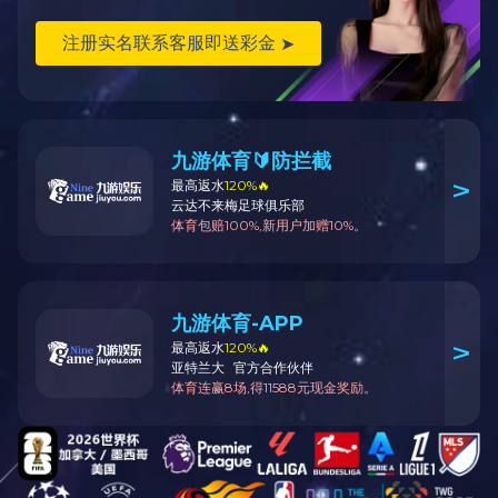
持续的沟通和监督：定期与外包团队进行沟通，监控项目进展
数据安全保障：选择具有强大数据安全措施的外包公司，确保
三、最佳实践
选择合适的外包伙伴：选择具有良好信誉、丰富经验的外包伙
建立有效的沟通机制：使用有效的工具和方法确保沟通的顺畅
等。
质量保证体系：建立严格的质量控制流程，确保项目输出符合