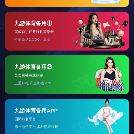
推荐阅读
2026 年北京开云集团有限公司官网公司盘点：10 家
20
企业技术能力与服务成果解析
Tag:
北京开云集团有限公司官网公司
Tag:
2026年上海开云集团有限公司官网公司选择指南：
上海
10家服务商深度解析
月）
Tag:
上海开云集团有限公司官网公司
Tag: