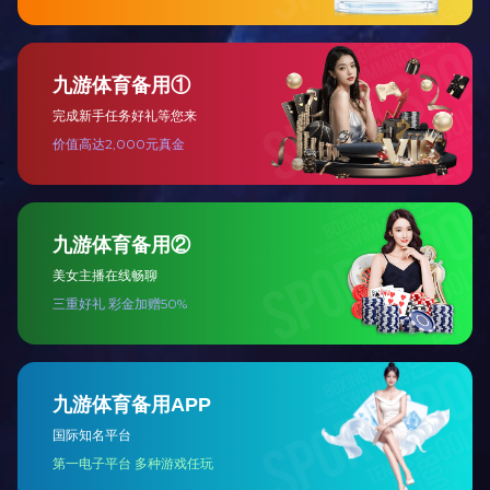
推荐阅读
2026年1月北京app开发公司综合实力排行
20
Tag:
北京app开发公司
Tag:
北京app开发公司怎么选择
上海
业技
Tag:
北京app开发公司
Tag:
2025年12月上海app开发公司有哪些值得推荐的
20
合解