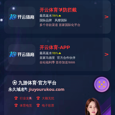
国的科技创新之都，更是汇聚了一大批优秀的app开发团队。那
时，有哪些安全性问题是必须考虑的呢？今天，我们就来聊聊这
一、数据安全
首先，数据安全是重中之重。你的app在处理用户数据时，必
取。这包括用户的个人信息、交易数据等敏感信息。在开发过程
行保护，并确保只有经过授权的人员能够访问。同时，当数据发
急响应机制，能够及时通知用户并采取补救措施。