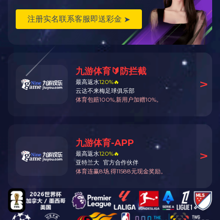
二、支付安全
如果你的app涉及到在线支付功能，那么支付安全也是一个不
付信息在传输和存储过程中不被盗取。这需要你的app使用安
处理。同时，为了防止虚假交易和信用卡欺诈，你的app还需