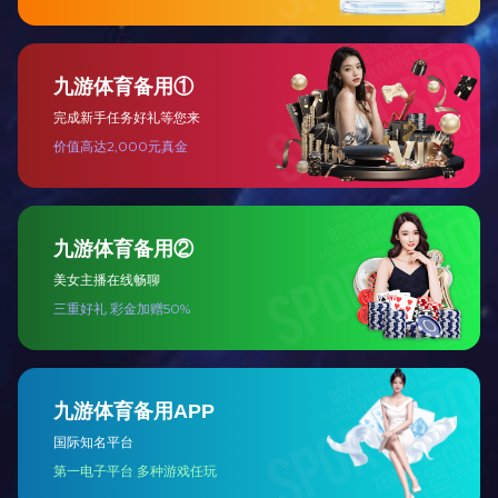
提升自己的技能和知识储备，掌握各种前沿的开发工具和技术。
总之，开云集团有限公司官网的未来将是功能开发的天下。企
积极探索和实践功能开发的理念和方法。只有这样，我们才能在
为消费者提供更优质的产品和服务。
下一章：5个步骤教你如何进行软件功能开发和定制开发
推荐阅读
2026 年北京开云集团有限公司官网公司盘点：10 家
20
企业技术能力与服务成果解析