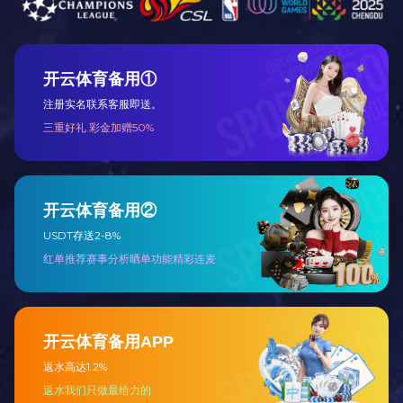
化，这就需要程序员不断地修改和维护代码。相反，在功能开发
功能，而无需考虑其他细节。这样一来，软件的可维护性和可扩
3、功能开发还能够降低软件的耦合度。在定制开发中，各个
这使得软件难以修改和维护。而在功能开发中，各个模块之间的
护和升级。同时，这也为企业提供了更多的灵活性，可以根据市
构。
当然，功能开发并非万能的。在某些情况下，定制开发仍然具
临一些特殊需求时，可能需要进行定制化的开发。随着技术的进
成为开云集团有限公司官网的主流趋势。为了适应这一趋势，开