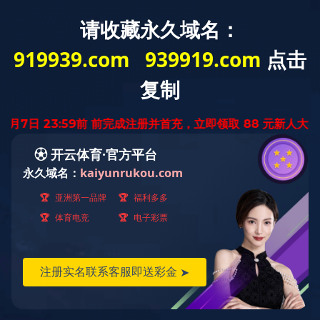
首页
开云集团有限公司官网
开云集团有限公司官网公司
>
开云集团有限公司官网
>
开云集团有限
成本效益分析：为什么开云
网外包是明智之选
开云集团有限公司官网
- 2024 - 01 - 03 开云集团有限公司官网
在现今的快速变化的技术环境中，企业面临着不断增长的开云
团有限公司官网外包，作为一种高效、灵活的开云集团有限公司